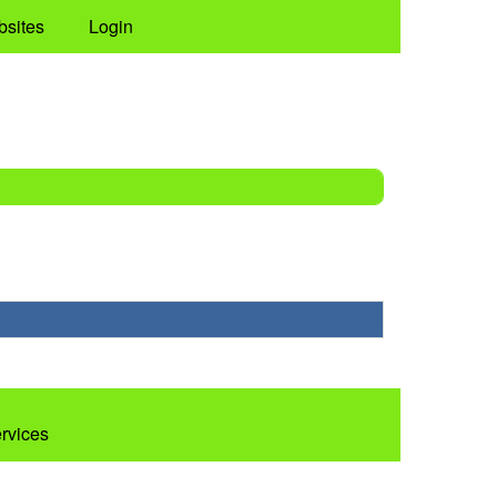
bsites
Login
ervices