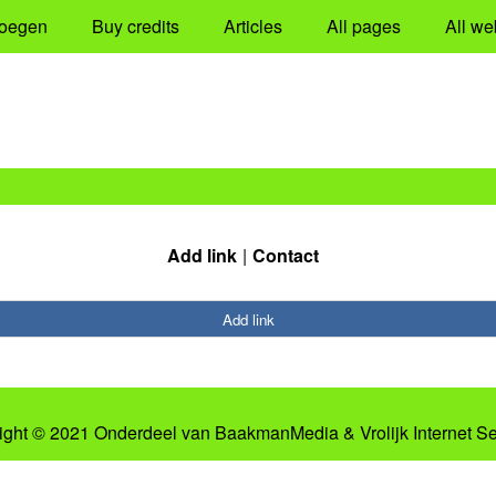
oegen
Buy credits
Articles
All pages
All we
Add link
Contact
Add link
ight © 2021 Onderdeel van
BaakmanMedia
&
Vrolijk Internet S